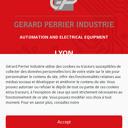
AUTOMATION AND ELECTRICAL EQUIPMENT
LYON
SIÈGE SOCIAL GÉRARD PERRIER INDUSTRIE
Gérard Perrier Industrie utilise des cookies ou traceurs susceptibles de
AIRPARC – 160 rue de Norvège
collecter des données personnelles lors de votre visite sur le site pour
CS 50009
personnaliser le contenu du site, offrir des fonctionnalités relatives aux
69125 LYON AÉROPORT SAINT EXUPÉRY
médias sociaux et développer et améliorer le contenu du site. Vous
FRANCE
pouvez autoriser ou refuser le dépôt de tout ou partie de ces cookies
et/ou traceurs, à l'exception de ceux qui sont strictement nécessaires au
fonctionnement de ce site. Vous pouvez modifier vos choix à tout
moment. Pour en savoir plus, consultez notre
CGA
SITEMAP
LEGAL NOTICE
PERSONAL DATA
COOKIE POLICY (EU)
Accept