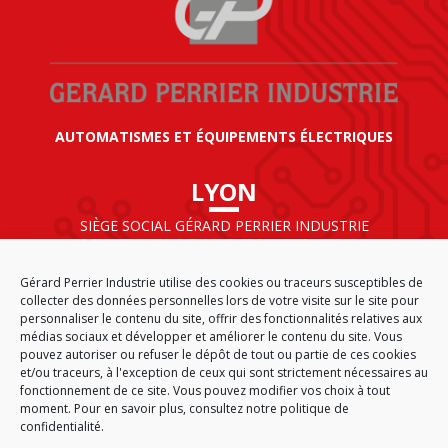
AUTOMATISMES ET ÉQUIPEMENTS ÉLECTRIQUES
LYON
SIÈGE SOCIAL GÉRARD PERRIER INDUSTRIE
AIRPARC – 160 rue de Norvège
CS 50009
Gérard Perrier Industrie utilise des cookies ou traceurs susceptibles de
69125 LYON AÉROPORT SAINT EXUPÉRY
collecter des données personnelles lors de votre visite sur le site pour
FRANCE
personnaliser le contenu du site, offrir des fonctionnalités relatives aux
médias sociaux et développer et améliorer le contenu du site. Vous
pouvez autoriser ou refuser le dépôt de tout ou partie de ces cookies
et/ou traceurs, à l'exception de ceux qui sont strictement nécessaires au
fonctionnement de ce site. Vous pouvez modifier vos choix à tout
ACCUEIL
CGA
PLAN DU SITE
MENTIONS LÉGALES
moment. Pour en savoir plus,
consultez notre politique de
DONNÉES PERSONNELLES
ÉTHIQUE & CONFORMITÉ
confidentialité.
POLITIQUE DE COOKIES (EU)