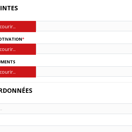
OINTES
ourir...
OTIVATION
ourir...
UMENTS
ourir...
RDONNÉES
..