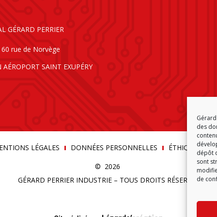
AL GÉRARD PERRIER
160 rue de Norvège
N AÉROPORT SAINT EXUPÉRY
Gérard 
des don
contenu
dévelop
ENTIONS LÉGALES
DONNÉES PERSONNELLES
ÉTHIQUE & C
dépôt d
sont st
© 2026
modifie
de conf
GÉRARD PERRIER INDUSTRIE – TOUS DROITS RÉSERVÉS