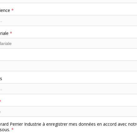
rience
..
riale
ns
..
erard Perrier Industrie à enregistrer mes données en accord avec notr
ssous.