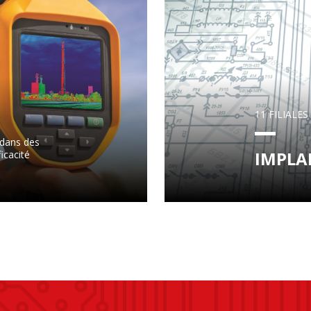
11 FILIALE
 dans des
IMPLA
icacité