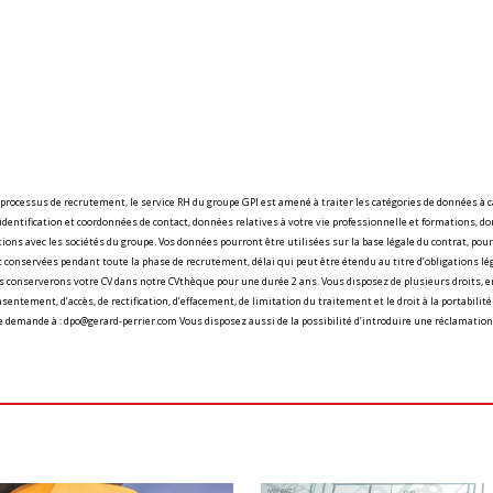
 processus de recrutement, le service RH du groupe GPI est amené à traiter les catégories de données à 
identification et coordonnées de contact, données relatives à votre vie professionnelle et formations, d
tions avec les sociétés du groupe. Vos données pourront être utilisées sur la base légale du contrat, pour
t conservées pendant toute la phase de recrutement, délai qui peut être étendu au titre d’obligations lég
 conserverons votre CV dans notre CVthèque pour une durée 2 ans. Vous disposez de plusieurs droits, en
nsentement, d’accès, de rectification, d’effacement, de limitation du traitement et le droit à la portabilit
e demande à : dpo@gerard-perrier.com Vous disposez aussi de la possibilité d’introduire une réclamation