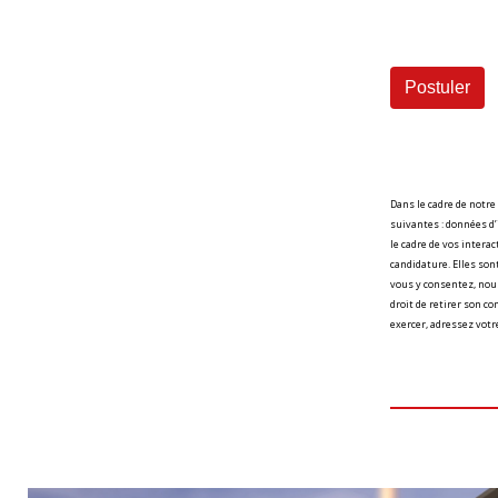
Dans le cadre de notre
suivantes : données d’
le cadre de vos interac
candidature. Elles son
vous y consentez, nous
droit de retirer son co
exercer, adressez votr