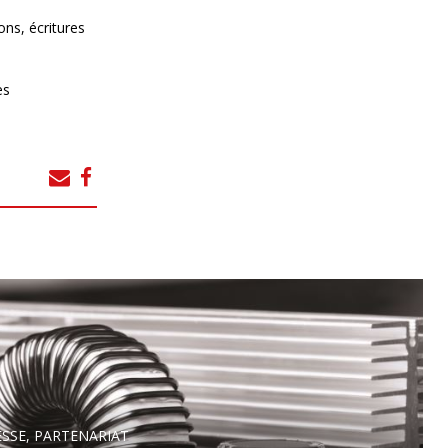
ons, écritures
es
ESSE, PARTENARIAT