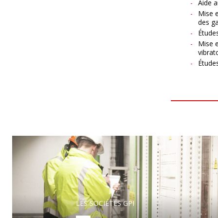
Aide a
Mise e
des g
Étude
Mise e
vibrat
Études
LES SOCIÉTÉS GPI