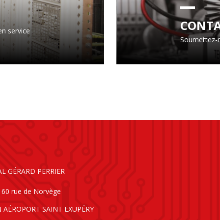
CONT
en service
Soumettez-n
AL GÉRARD PERRIER
160 rue de Norvège
N AÉROPORT SAINT EXUPÉRY