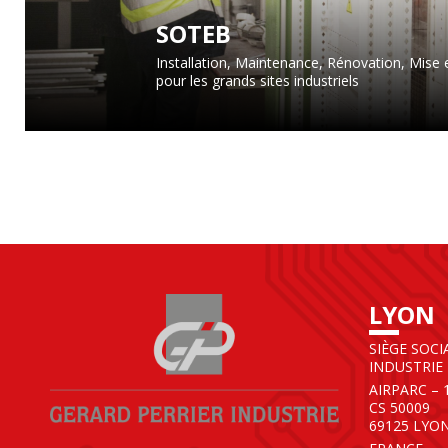
SOTEB
Installation, Maintenance, Rénovation, Mise 
pour les grands sites industriels
LYON
SIÈGE SOCI
INDUSTRIE
AIRPARC – 
CS 50009
69125 LYO