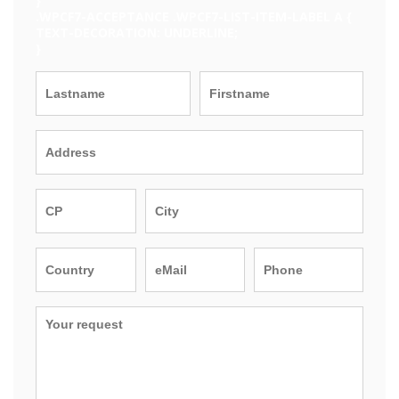
}
.WPCF7-ACCEPTANCE .WPCF7-LIST-ITEM-LABEL A {
TEXT-DECORATION: UNDERLINE;
}