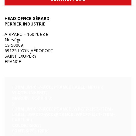
HEAD OFFICE GÉRARD
PERRIER INDUSTRIE
AIRPARC – 160 rue de
Norvège
CS 50009
69125 LYON AÉROPORT
SAINT EXUPÉRY
FRANCE
FORM .WPCF7-ACCEPTANCE LABEL INPUT {
WIDTH: INHERIT;
MARGIN: 0 5PX 0 0;
}
FORM .WPCF7-ACCEPTANCE .WPCF7-LIST-ITEM-
LABEL, .WPCF7-ACCEPTANCE .WPCF7-LIST-ITEM-
LABEL A {
COLOR: GREY;
FONT-SIZE: 12PX;