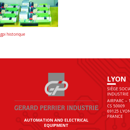
gpi historique
LYON
SIÈGE SOCI
INDUSTRIE
AIRPARC – 
CS 50009
69125 LYO
FRANCE
AUTOMATION AND ELECTRICAL
EQUIPMENT