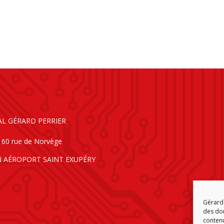
AL GÉRARD PERRIER
160 rue de Norvège
N AÉROPORT SAINT EXUPÉRY
Gérard 
des don
contenu