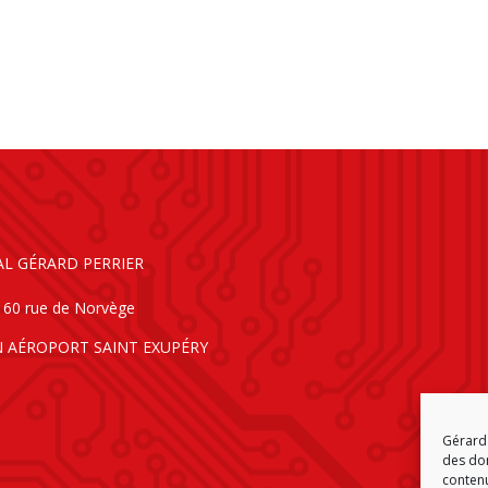
AL GÉRARD PERRIER
160 rue de Norvège
N AÉROPORT SAINT EXUPÉRY
Gérard 
des don
contenu