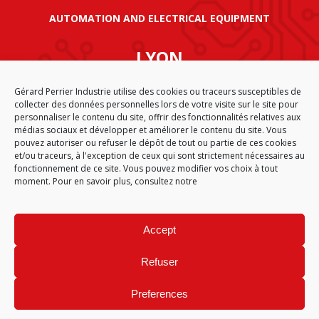
AUTOMATION AND ELECTRICAL EQUIPMENT
LYON
SIÈGE SOCIAL GÉRARD PERRIER INDUSTRIE
Gérard Perrier Industrie utilise des cookies ou traceurs susceptibles de
AIRPARC – 160 rue de Norvège
collecter des données personnelles lors de votre visite sur le site pour
CS 50009
personnaliser le contenu du site, offrir des fonctionnalités relatives aux
69125 LYON AÉROPORT SAINT EXUPÉRY
médias sociaux et développer et améliorer le contenu du site. Vous
FRANCE
pouvez autoriser ou refuser le dépôt de tout ou partie de ces cookies
et/ou traceurs, à l'exception de ceux qui sont strictement nécessaires au
fonctionnement de ce site. Vous pouvez modifier vos choix à tout
moment. Pour en savoir plus, consultez notre
CGA
SITEMAP
LEGAL NOTICE
PERSONAL DATA
COOKIE POLICY (EU)
Accept
© 2026
Refuser
Preferences
Site réalisé par