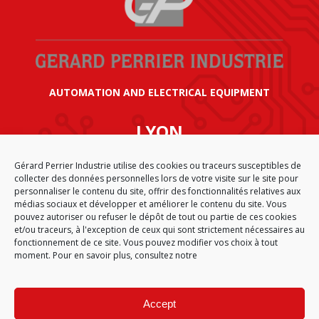
AUTOMATION AND ELECTRICAL EQUIPMENT
LYON
SIÈGE SOCIAL GÉRARD PERRIER INDUSTRIE
Gérard Perrier Industrie utilise des cookies ou traceurs susceptibles de
AIRPARC – 160 rue de Norvège
collecter des données personnelles lors de votre visite sur le site pour
CS 50009
personnaliser le contenu du site, offrir des fonctionnalités relatives aux
69125 LYON AÉROPORT SAINT EXUPÉRY
médias sociaux et développer et améliorer le contenu du site. Vous
FRANCE
pouvez autoriser ou refuser le dépôt de tout ou partie de ces cookies
et/ou traceurs, à l'exception de ceux qui sont strictement nécessaires au
fonctionnement de ce site. Vous pouvez modifier vos choix à tout
moment. Pour en savoir plus, consultez notre
CGA
SITEMAP
LEGAL NOTICE
PERSONAL DATA
COOKIE POLICY (EU)
Accept