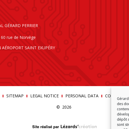
AL GÉRARD PERRIER
160 rue de Norvège
N AÉROPORT SAINT EXUPÉRY
SITEMAP
LEGAL NOTICE
PERSONAL DATA
COOKIE POLI
Gérard 
des don
© 2026
contenu
dévelop
dépôt d
sont st
Site réalisé par