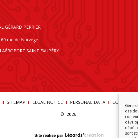
AL GÉRARD PERRIER
160 rue de Norvège
N AÉROPORT SAINT EXUPÉRY
SITEMAP
LEGAL NOTICE
PERSONAL DATA
COOKIE POLI
Gérard 
des don
© 2026
contenu
dévelop
dépôt d
sont st
Site réalisé par