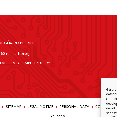
AL GÉRARD PERRIER
160 rue de Norvège
N AÉROPORT SAINT EXUPÉRY
Gérard 
des don
contenu
dévelop
SITEMAP
LEGAL NOTICE
PERSONAL DATA
COOKIE POLI
dépôt d
sont st
© 2026