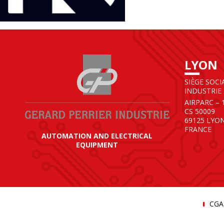
LYON
SIÈGE SOCI
INDUSTRIE
AIRPARC – 
CS 50009
69125 LYO
FRANCE
AUTOMATION AND ELECTRICAL
EQUIPMENT
CGA