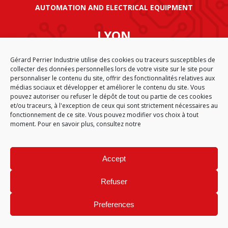
AUTOMATION AND ELECTRICAL EQUIPMENT
LYON
SIÈGE SOCIAL GÉRARD PERRIER INDUSTRIE
Gérard Perrier Industrie utilise des cookies ou traceurs susceptibles de
AIRPARC – 160 rue de Norvège
collecter des données personnelles lors de votre visite sur le site pour
CS 50009
personnaliser le contenu du site, offrir des fonctionnalités relatives aux
69125 LYON AÉROPORT SAINT EXUPÉRY
médias sociaux et développer et améliorer le contenu du site. Vous
FRANCE
pouvez autoriser ou refuser le dépôt de tout ou partie de ces cookies
et/ou traceurs, à l'exception de ceux qui sont strictement nécessaires au
fonctionnement de ce site. Vous pouvez modifier vos choix à tout
moment. Pour en savoir plus, consultez notre
CGA
SITEMAP
LEGAL NOTICE
PERSONAL DATA
COOKIE POLICY (EU)
Accept
© 2026
Refuser
Preferences
Site réalisé par