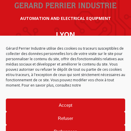
AUTOMATION AND ELECTRICAL EQUIPMENT
LYON
SIÈGE SOCIAL GÉRARD PERRIER INDUSTRIE
Gérard Perrier Industrie utilise des cookies ou traceurs susceptibles de
AIRPARC – 160 rue de Norvège
collecter des données personnelles lors de votre visite sur le site pour
CS 50009
personnaliser le contenu du site, offrir des fonctionnalités relatives aux
69125 LYON AÉROPORT SAINT EXUPÉRY
médias sociaux et développer et améliorer le contenu du site. Vous
FRANCE
pouvez autoriser ou refuser le dépôt de tout ou partie de ces cookies
et/ou traceurs, à l'exception de ceux qui sont strictement nécessaires au
fonctionnement de ce site. Vous pouvez modifier vos choix à tout
moment. Pour en savoir plus, consultez notre
CGA
SITEMAP
LEGAL NOTICE
PERSONAL DATA
COOKIE POLICY (EU)
Accept
© 2026
Refuser