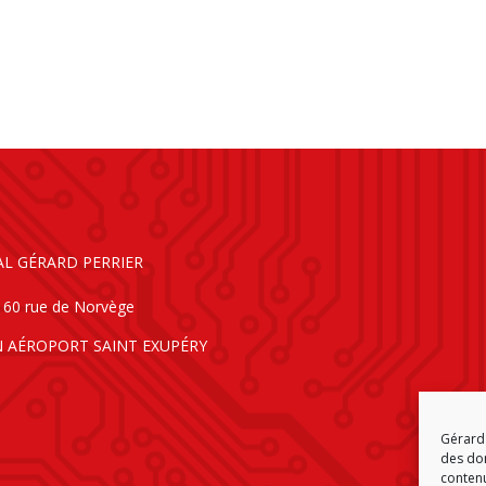
AL GÉRARD PERRIER
160 rue de Norvège
N AÉROPORT SAINT EXUPÉRY
Gérard 
des don
contenu