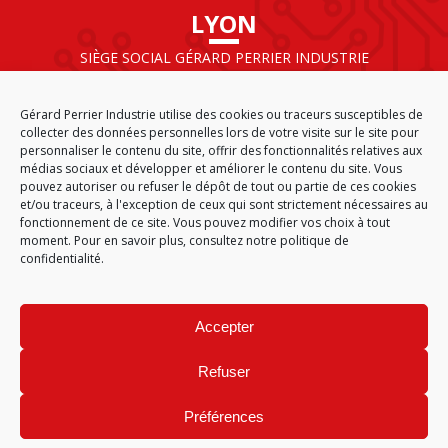
LYON
SIÈGE SOCIAL GÉRARD PERRIER INDUSTRIE
AIRPARC – 160 rue de Norvège
CS 50009
Gérard Perrier Industrie utilise des cookies ou traceurs susceptibles de
69125 LYON AÉROPORT SAINT EXUPÉRY
collecter des données personnelles lors de votre visite sur le site pour
FRANCE
personnaliser le contenu du site, offrir des fonctionnalités relatives aux
médias sociaux et développer et améliorer le contenu du site. Vous
pouvez autoriser ou refuser le dépôt de tout ou partie de ces cookies
et/ou traceurs, à l'exception de ceux qui sont strictement nécessaires au
fonctionnement de ce site. Vous pouvez modifier vos choix à tout
ACCUEIL
CGA
PLAN DU SITE
MENTIONS LÉGALES
moment. Pour en savoir plus,
consultez notre politique de
DONNÉES PERSONNELLES
ÉTHIQUE & CONFORMITÉ
confidentialité.
POLITIQUE DE COOKIES (EU)
© 2026
Accepter
GÉRARD PERRIER INDUSTRIE – TOUS DROITS RÉSERVÉS
Refuser
Préférences
Site réalisé par