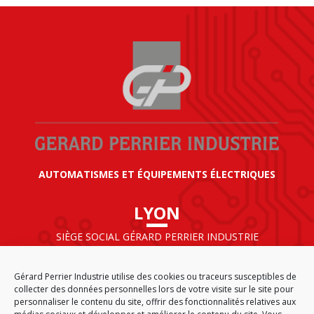
AUTOMATISMES ET ÉQUIPEMENTS ÉLECTRIQUES
LYON
SIÈGE SOCIAL GÉRARD PERRIER INDUSTRIE
AIRPARC – 160 rue de Norvège
CS 50009
Gérard Perrier Industrie utilise des cookies ou traceurs susceptibles de
69125 LYON AÉROPORT SAINT EXUPÉRY
collecter des données personnelles lors de votre visite sur le site pour
FRANCE
personnaliser le contenu du site, offrir des fonctionnalités relatives aux