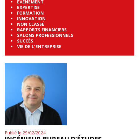
EVÉNEMENT
EXPERTISE
FORMATION
INNOVATION
NON CLASSÉ
RAPPORTS FINANCIERS
SALONS PROFESSIONNELS
SUCCÈS
VIE DE L'ENTREPRISE
Publié le 29/02/2024
INGÉNIEUR BUREAU D’ÉTUDES