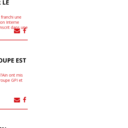
 LE
 franchi une
on Interne
inscrit dans une
ROUPE EST
l’Ain ont mis
roupe GPI et