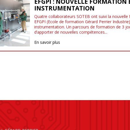
EFGPI : NOUVELLE FORMATION 
INSTRUMENTATION
Quatre collaborateurs SOTEB ont suivi la nouvelle
EFGPI (Ecole de formation Gérard Perrier Industrie
instrumentation. Un parcours de formation de 3 jo
d’apporter de nouvelles compétences...
En savoir plus