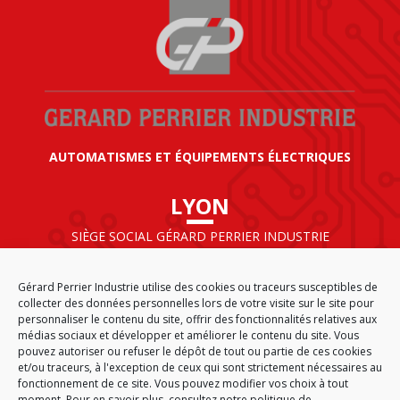
AUTOMATISMES ET ÉQUIPEMENTS ÉLECTRIQUES
LYON
SIÈGE SOCIAL GÉRARD PERRIER INDUSTRIE
AIRPARC – 160 rue de Norvège
CS 50009
Gérard Perrier Industrie utilise des cookies ou traceurs susceptibles de
69125 LYON AÉROPORT SAINT EXUPÉRY
collecter des données personnelles lors de votre visite sur le site pour
FRANCE
personnaliser le contenu du site, offrir des fonctionnalités relatives aux
médias sociaux et développer et améliorer le contenu du site. Vous
pouvez autoriser ou refuser le dépôt de tout ou partie de ces cookies
et/ou traceurs, à l'exception de ceux qui sont strictement nécessaires au
fonctionnement de ce site. Vous pouvez modifier vos choix à tout
ACCUEIL
CGA
PLAN DU SITE
MENTIONS LÉGALES
moment. Pour en savoir plus,
consultez notre politique de