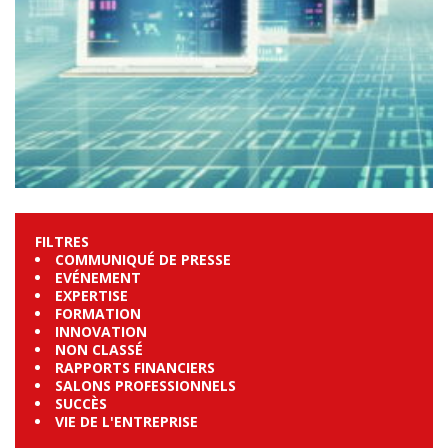
FILTRES
COMMUNIQUÉ DE PRESSE
EVÉNEMENT
EXPERTISE
FORMATION
INNOVATION
NON CLASSÉ
RAPPORTS FINANCIERS
SALONS PROFESSIONNELS
SUCCÈS
VIE DE L'ENTREPRISE