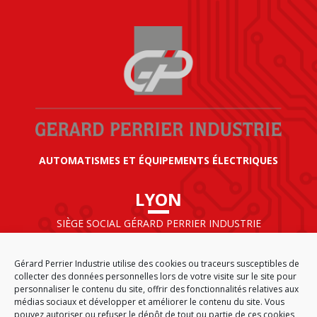
AUTOMATISMES ET ÉQUIPEMENTS ÉLECTRIQUES
LYON
SIÈGE SOCIAL GÉRARD PERRIER INDUSTRIE
AIRPARC – 160 rue de Norvège
CS 50009
Gérard Perrier Industrie utilise des cookies ou traceurs susceptibles de
69125 LYON AÉROPORT SAINT EXUPÉRY
collecter des données personnelles lors de votre visite sur le site pour
FRANCE
personnaliser le contenu du site, offrir des fonctionnalités relatives aux
médias sociaux et développer et améliorer le contenu du site. Vous
pouvez autoriser ou refuser le dépôt de tout ou partie de ces cookies