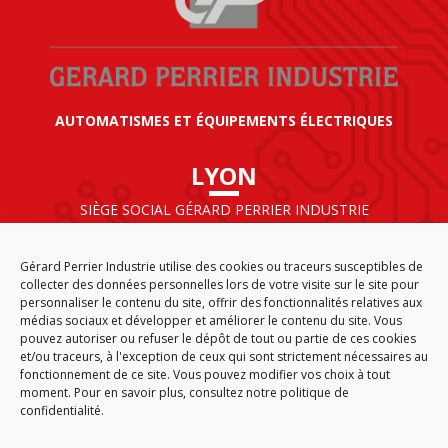
AUTOMATISMES ET ÉQUIPEMENTS ÉLECTRIQUES
LYON
SIÈGE SOCIAL GÉRARD PERRIER INDUSTRIE
AIRPARC – 160 rue de Norvège
CS 50009
Gérard Perrier Industrie utilise des cookies ou traceurs susceptibles de
69125 LYON AÉROPORT SAINT EXUPÉRY
collecter des données personnelles lors de votre visite sur le site pour
FRANCE
personnaliser le contenu du site, offrir des fonctionnalités relatives aux
médias sociaux et développer et améliorer le contenu du site. Vous
pouvez autoriser ou refuser le dépôt de tout ou partie de ces cookies
et/ou traceurs, à l'exception de ceux qui sont strictement nécessaires au
fonctionnement de ce site. Vous pouvez modifier vos choix à tout
ACCUEIL
CGA
PLAN DU SITE
MENTIONS LÉGALES
moment. Pour en savoir plus,
consultez notre politique de
DONNÉES PERSONNELLES
ÉTHIQUE & CONFORMITÉ
confidentialité.
POLITIQUE DE COOKIES (EU)