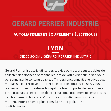
AUTOMATISMES ET ÉQUIPEMENTS ÉLECTRIQUES
LYON
SIÈGE SOCIAL GÉRARD PERRIER INDUSTRIE
AIRPARC – 160 rue de Norvège
CS 50009
Gérard Perrier Industrie utilise des cookies ou traceurs susceptibles de
69125 LYON AÉROPORT SAINT EXUPÉRY
collecter des données personnelles lors de votre visite sur le site pour
FRANCE
personnaliser le contenu du site, offrir des fonctionnalités relatives aux
médias sociaux et développer et améliorer le contenu du site. Vous
pouvez autoriser ou refuser le dépôt de tout ou partie de ces cookies
et/ou traceurs, à l'exception de ceux qui sont strictement nécessaires au
fonctionnement de ce site. Vous pouvez modifier vos choix à tout
ACCUEIL
CGA
PLAN DU SITE
MENTIONS LÉGALES
moment. Pour en savoir plus,
consultez notre politique de
DONNÉES PERSONNELLES
ÉTHIQUE & CONFORMITÉ
confidentialité.
POLITIQUE DE COOKIES (EU)