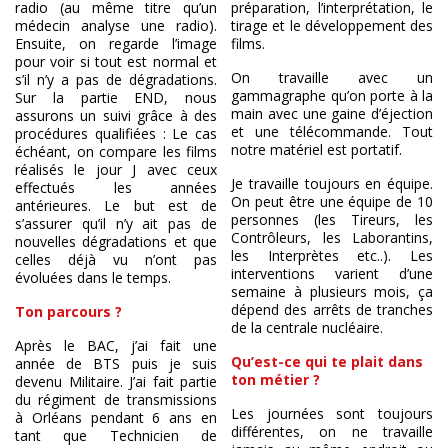
radio (au même titre qu’un
préparation, l’interprétation, le
médecin analyse une radio).
tirage et le développement des
Ensuite, on regarde l’image
films.
pour voir si tout est normal et
On travaille avec un
s’il n’y a pas de dégradations.
gammagraphe qu’on porte à la
Sur la partie END, nous
main avec une gaine d’éjection
assurons un suivi grâce à des
et une télécommande. Tout
procédures qualifiées : Le cas
notre matériel est portatif.
échéant, on compare les films
réalisés le jour J avec ceux
Je travaille toujours en équipe.
effectués les années
On peut être une équipe de 10
antérieures. Le but est de
personnes (les Tireurs, les
s’assurer qu’il n’y ait pas de
Contrôleurs, les Laborantins,
nouvelles dégradations et que
les Interprètes etc..). Les
celles déjà vu n’ont pas
interventions varient d’une
évoluées dans le temps.
semaine à plusieurs mois, ça
dépend des arrêts de tranches
Ton parcours ?
de la centrale nucléaire.
Après le BAC, j’ai fait une
Qu’est-ce qui te plait dans
année de BTS puis je suis
ton métier ?
devenu Militaire. J’ai fait partie
du régiment de transmissions
Les journées sont toujours
à Orléans pendant 6 ans en
différentes, on ne travaille
tant que Technicien de