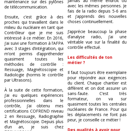
jamais au même endroit ou
maintenance sur des pylônes
avec les mêmes personnes. Je
de télécommunication.
fais de la radio depuis 5-6 ans
et j’apprends des nouvelles
Ensuite, c’est grâce à des
choses continuellement.
proches qui travaillent dans le
milieu du nucléaire en tant que
J’apprécie beaucoup la phase
Contrôleur que je me suis
d’analyse radio, j’ai une
intéressé à ce métier. En 2016,
véritable vue sur la finalité du
j’ai suivi une formation à l’AFPA
contrôle effectué.
avec 3 stages d’intégration, qui
m’ont permis d’appréhender
Les difficultés de ton
quasiment toutes les
métier ?
méthodes de contrôle :
Ressuage, Magnétoscopie et
Il faut toujours être exemplaire
Radiologie (hormis le contrôle
pour répondre aux exigences
par Ultrasons).
du client. Chaque chantier est
différent et on doit assurer un
À la suite de cette formation,
sans-faute. C’est très
j’ai eu quelques expériences
formateur, on va sur
professionnelles dans le
quasiment toutes les centrales
contrôle, j’ai obtenu mes
nucléaires de France. Pour qui
certifications COFREND niveau
les déplacements ne font pas
2 en Ressuage, Radiographie
peur, je conseille ce métier !
et Magnétoscopie. Depuis plus
d’un an, je suis chez
Des qualités à avoir pour