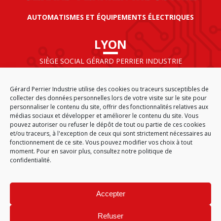
AUTOMATISMES ET ÉQUIPEMENTS ÉLECTRIQUES
LYON
SIÈGE SOCIAL GÉRARD PERRIER INDUSTRIE
AIRPARC – 160 rue de Norvège
CS 50009
Gérard Perrier Industrie utilise des cookies ou traceurs susceptibles de
69125 LYON AÉROPORT SAINT EXUPÉRY
collecter des données personnelles lors de votre visite sur le site pour
FRANCE
personnaliser le contenu du site, offrir des fonctionnalités relatives aux
médias sociaux et développer et améliorer le contenu du site. Vous
pouvez autoriser ou refuser le dépôt de tout ou partie de ces cookies
et/ou traceurs, à l'exception de ceux qui sont strictement nécessaires au
fonctionnement de ce site. Vous pouvez modifier vos choix à tout
ACCUEIL
CGA
PLAN DU SITE
MENTIONS LÉGALES
moment. Pour en savoir plus,
consultez notre politique de
DONNÉES PERSONNELLES
ÉTHIQUE & CONFORMITÉ
confidentialité.
POLITIQUE DE COOKIES (EU)
© 2026
Accepter
GÉRARD PERRIER INDUSTRIE – TOUS DROITS RÉSERVÉS
Refuser