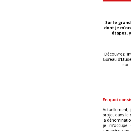
Sur le grand
dont je m’occ
étapes, y
Découvrez l’in
Bureau d’Étud
son 
En quoi consi
Actuellement, 
projet dans le 
la dénomination
je m’occupe 
supervise une