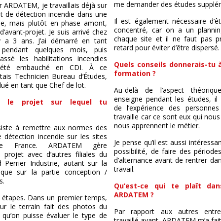
me demander des études supplém
r ARDATEM, je travaillais déjà sur
t de détection incendie dans une
Il est également nécessaire d’ê
ise, mais plutôt en phase amont,
concentré, car on a un plannin
d’avant-projet. Je suis arrivé chez
chaque site et il ne faut pas p
 a 3 ans. J’ai démarré en tant
retard pour éviter d’être dispersé.
re pendant quelques mois, puis
assé les habilitations incendies
Quels conseils donnerais-tu 
i été embauché en CDI. À ce
formation ?
tais Technicien Bureau d’Études,
olué en tant que Chef de lot.
Au-delà de l’aspect théoriq
enseigne pendant les études, il 
us le projet sur lequel tu
de l’expérience des personnes
travaille car ce sont eux qui nou
nous apprennent le métier.
siste à remettre aux normes des
e détection incendie sur les sites
Je pense qu’il est aussi intéressan
 de France. ARDATEM gère
possibilité, de faire des périod
 projet avec d’autres filiales du
d’alternance avant de rentrer d
Perrier Industrie, autant sur la
travail.
n que sur la partie conception /
s.
Qu’est-ce qui te plaît dan
ARDATEM ?
rs étapes. Dans un premier temps,
ur le terrain fait des photos du
Par rapport aux autres entrep
 qu’on puisse évaluer le type de
travaillé avant, ARDATEM m’a fait