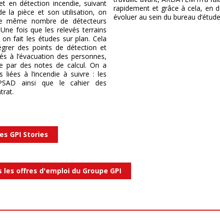
fet en détection incendie, suivant
rapidement et grâce à cela, en de
e la pièce et son utilisation, on
évoluer au sein du bureau d’étude
e même nombre de détecteurs
 Une fois que les relevés terrains
 on fait les études sur plan. Cela
égrer des points de détection et
és à l’évacuation des personnes,
fie par des notes de calcul. On a
s liées à l’incendie à suivre : les
PSAD ainsi que le cahier des
trat.
es GPI Stories
s les offres d'emploi du Groupe GPI