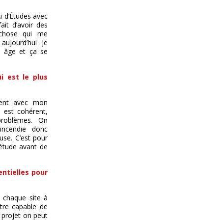
u d’Études avec
ait d’avoir des
e chose qui me
aujourd’hui je
 âge et ça se
i est le plus
nent avec mon
 est cohérent,
 problèmes. On
 incendie donc
use. C’est pour
 étude avant de
entielles pour
e chaque site à
être capable de
 projet on peut