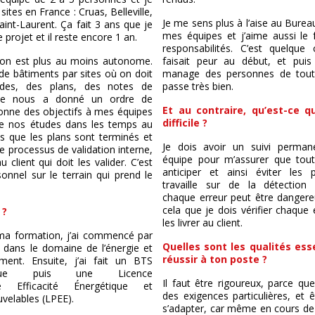
ites en France : Cruas, Belleville,
Je me sens plus à l’aise au Burea
int-Laurent. Ça fait 3 ans que je
mes équipes et j’aime aussi le f
projet et il reste encore 1 an.
responsabilités. C’est quelqu
, on est plus au moins autonome.
faisait peur au début, et puis 
 de bâtiments par sites où on doit
manage des personnes de tout
tudes, des plans, des notes de
passe très bien.
site nous a donné un ordre de
Et au contraire, qu’est-ce qu
 donne des objectifs à mes équipes
difficile ?
vre nos études dans les temps au
is que les plans sont terminés et
Je dois avoir un suivi perma
 le processus de validation interne,
équipe pour m’assurer que tout
u client qui doit les valider. C’est
anticiper et ainsi éviter les
sonnel sur le terrain qui prend le
travaille sur de la détection
chaque erreur peut être dangere
cela que je dois vérifier chaque
 ?
les livrer au client.
ma formation, j’ai commencé par
Quelles sont les qualités ess
dans le domaine de l’énergie et
réussir à ton poste ?
ement. Ensuite, j’ai fait un BTS
hnique puis une Licence
Il faut être rigoureux, parce qu
lle Efficacité Énergétique et
des exigences particulières, et 
velables (LPEE).
s’adapter, car même en cours de