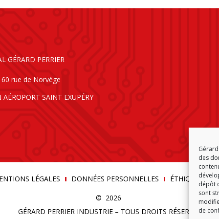
AL GÉRARD PERRIER
160 rue de Norvège
N AÉROPORT SAINT EXUPÉRY
Gérard 
des don
contenu
dévelop
ENTIONS LÉGALES
DONNÉES PERSONNELLES
ÉTHIQUE & C
dépôt d
sont st
© 2026
modifie
de conf
GÉRARD PERRIER INDUSTRIE – TOUS DROITS RÉSERVÉS