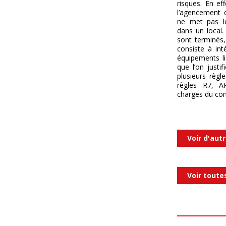
risques. En ef
l’agencement d
ne met pas l
dans un local.
sont terminés,
consiste à int
équipements li
que l’on justi
plusieurs règle
règles R7, A
charges du con
Voir d'autr
Voir toute