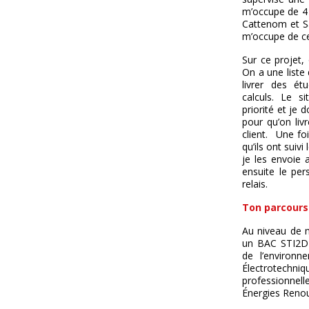
m’occupe de 4 s
Cattenom et Sa
m’occupe de ce 
Sur ce projet
On a une liste
livrer des é
calculs. Le 
priorité et je
pour qu’on li
client. Une fo
qu’ils ont suivi
je les envoie a
ensuite le per
relais.
Ton parcours
Au niveau de 
un BAC STI2D 
de l’environn
Électrotec
professionne
Énergies Renou