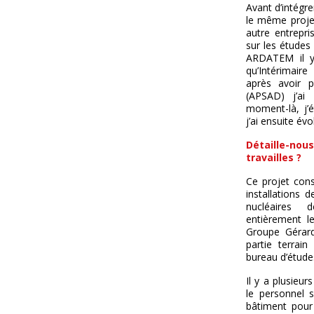
Avant d’intégre
le même proje
autre entrepr
sur les études 
ARDATEM il y
qu’Intérimai
après avoir p
(APSAD) j’a
moment-là, j’é
j’ai ensuite év
Détaille-no
travailles ?
Ce projet con
installations d
nucléaires
entièrement le
Groupe Gérard 
partie terrai
bureau d’étude
Il y a plusieu
le personnel s
bâtiment pour