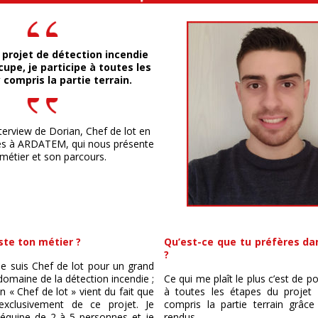
 projet de détection incendie
upe, je participe à toutes les
 compris la partie terrain.
terview de Dorian, Chef de lot en
es à ARDATEM, qui nous présente
métier et son parcours.
ste ton métier ?
Qu’est-ce que tu préfères da
?
je suis Chef de lot pour un grand
domaine de la détection incendie ;
Ce qui me plaît le plus c’est de po
 « Chef de lot » vient du fait que
à toutes les étapes du projet
exclusivement de ce projet. Je
compris la partie terrain grâc
 équipe de 2 à 5 personnes et je
rendus.