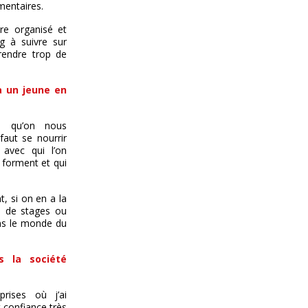
entaires.
tre organisé et
g à suivre sur
rendre trop de
à un jeune en
ue qu’on nous
faut se nourrir
 avec qui l’on
s forment et qui
t, si on en a la
es de stages ou
ans le monde du
s la société
rises où j’ai
 confiance très