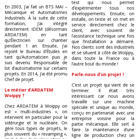
test qui nous permet
En 2003, j’ai fait un BTS MAI –
d’expérimenter tous nos
Mécanique et Automatismes
développements. Ensuite, on
Industriels. À la suite de cette
installe, on teste et on met en
formation, j’ai intégré
service directement chez le
directement IDEM (désormais
client, avec souvent de
ARDATEM) en tant
l’assistance technique une fois
qu’Électricien sur chantier
que l’installation a démarré.
pendant 1 an. Ensuite, j’ai
Nos clients sont des industriels
rejoint le Bureau d’Études en
et se situent à côté de Woippy,
tant qu’Automaticien puis je
dans toute la France ou à
suis devenu Responsable de
l’autre bout du monde !
lot d’automatisme sur certains
projets. En 2014, j’ai été promu
Parle-nous d’un projet !
Chef de projet.
C’est un projet qui vient de se
Le métier d’ARDATEM
terminer. Il était très
Woippy ?
intéressant car nous avons
travaillé sur une machine
Chez ARDATEM à Woippy on
spéciale et unique au monde,
est « multi-industries », on
conçu en partenariat avec une
intervient en particulier pour la
entreprise voisine pour la
sidérurgie et le nucléaire. On
partie mécanique. Elle sert à
gère tous types de projets, le
faire la maintenance d’une
plus souvent du « revamping »,
ligne de production chez un