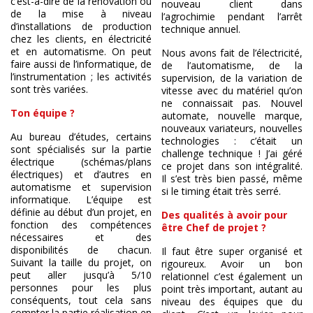
c’est-à-dire de la rénovation ou
nouveau client dans
de la mise à niveau
l’agrochimie pendant l’arrêt
d’installations de production
technique annuel.
chez les clients, en électricité
et en automatisme. On peut
Nous avons fait de l’électricité,
faire aussi de l’informatique, de
de l’automatisme, de la
l’instrumentation ; les activités
supervision, de la variation de
sont très variées.
vitesse avec du matériel qu’on
ne connaissait pas. Nouvel
Ton équipe ?
automate, nouvelle marque,
nouveaux variateurs, nouvelles
Au bureau d’études, certains
technologies : c’était un
sont spécialisés sur la partie
challenge technique ! J’ai géré
électrique (schémas/plans
ce projet dans son intégralité.
électriques) et d’autres en
Il s’est très bien passé, même
automatisme et supervision
si le timing était très serré.
informatique. L’équipe est
définie au début d’un projet, en
Des qualités à avoir pour
fonction des compétences
être Chef de projet ?
nécessaires et des
disponibilités de chacun.
Il faut être super organisé et
Suivant la taille du projet, on
rigoureux. Avoir un bon
peut aller jusqu’à 5/10
relationnel c’est également un
personnes pour les plus
point très important, autant au
conséquents, tout cela sans
niveau des équipes que du
compter la partie réalisation en