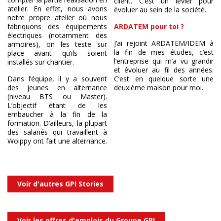
client. C’est un levier pour
atelier. En effet, nous avons
évoluer au sein de la société.
notre propre atelier où nous
fabriquons des équipements
ARDATEM pour toi ?
électriques (notamment des
J’ai rejoint ARDATEM/IDEM à
armoires), on les teste sur
la fin de mes études, c’est
place avant qu’ils soient
l’entreprise qui m’a vu grandir
installés sur chantier.
et évoluer au fil des années.
Dans l’équipe, il y a souvent
C’est en quelque sorte une
des jeunes en alternance
deuxième maison pour moi.
(niveau BTS ou Master).
L’objectif étant de les
embaucher à la fin de la
formation. D’ailleurs, la plupart
des salariés qui travaillent à
Woippy ont fait une alternance.
Voir d'autres GPI Stories
Voir les offres d'emplois du Groupe GPI