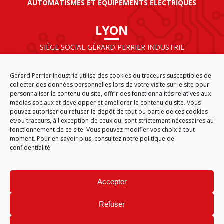
AUTOMATISMES ET ÉQUIPEMENTS ÉLECTRIQUES
LYON
SIÈGE SOCIAL GÉRARD PERRIER INDUSTRIE
AIRPARC – 160 rue de Norvège
CS 50009
Gérard Perrier Industrie utilise des cookies ou traceurs susceptibles de
69125 LYON AÉROPORT SAINT EXUPÉRY
collecter des données personnelles lors de votre visite sur le site pour
FRANCE
personnaliser le contenu du site, offrir des fonctionnalités relatives aux
médias sociaux et développer et améliorer le contenu du site. Vous
pouvez autoriser ou refuser le dépôt de tout ou partie de ces cookies
et/ou traceurs, à l'exception de ceux qui sont strictement nécessaires au
fonctionnement de ce site. Vous pouvez modifier vos choix à tout
ACCUEIL
CGA
PLAN DU SITE
MENTIONS LÉGALES
moment. Pour en savoir plus,
consultez notre politique de
DONNÉES PERSONNELLES
ÉTHIQUE & CONFORMITÉ
confidentialité.
POLITIQUE DE COOKIES (EU)
© 2026
Accepter
GÉRARD PERRIER INDUSTRIE – TOUS DROITS RÉSERVÉS
Refuser