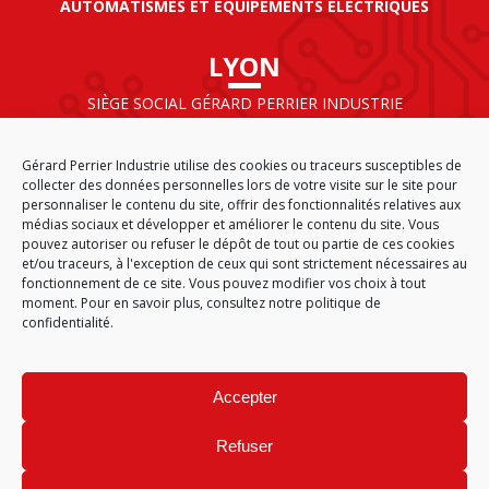
AUTOMATISMES ET ÉQUIPEMENTS ÉLECTRIQUES
LYON
SIÈGE SOCIAL GÉRARD PERRIER INDUSTRIE
AIRPARC – 160 rue de Norvège
CS 50009
Gérard Perrier Industrie utilise des cookies ou traceurs susceptibles de
69125 LYON AÉROPORT SAINT EXUPÉRY
collecter des données personnelles lors de votre visite sur le site pour
FRANCE
personnaliser le contenu du site, offrir des fonctionnalités relatives aux
médias sociaux et développer et améliorer le contenu du site. Vous
pouvez autoriser ou refuser le dépôt de tout ou partie de ces cookies
et/ou traceurs, à l'exception de ceux qui sont strictement nécessaires au
fonctionnement de ce site. Vous pouvez modifier vos choix à tout
ACCUEIL
CGA
PLAN DU SITE
MENTIONS LÉGALES
moment. Pour en savoir plus,
consultez notre politique de
DONNÉES PERSONNELLES
ÉTHIQUE & CONFORMITÉ
confidentialité.
POLITIQUE DE COOKIES (EU)
© 2026
Accepter
GÉRARD PERRIER INDUSTRIE – TOUS DROITS RÉSERVÉS
Refuser