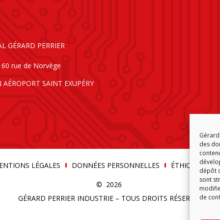
AL GÉRARD PERRIER
160 rue de Norvège
N AÉROPORT SAINT EXUPÉRY
Gérard 
des don
contenu
dévelop
ENTIONS LÉGALES
DONNÉES PERSONNELLES
ÉTHIQUE & C
dépôt d
sont st
© 2026
modifie
de conf
GÉRARD PERRIER INDUSTRIE – TOUS DROITS RÉSERVÉS