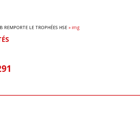
B REMPORTE LE TROPHÉES HSE
»
img
TÉS
291