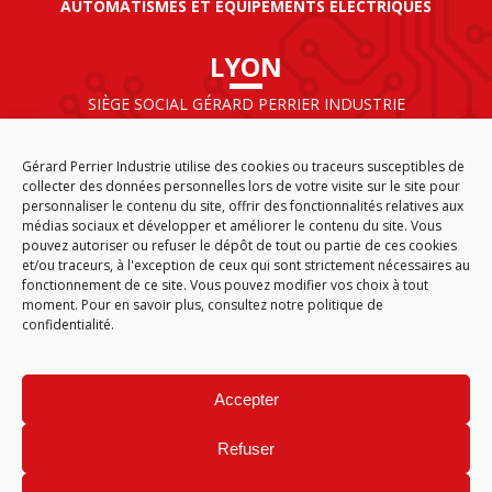
AUTOMATISMES ET ÉQUIPEMENTS ÉLECTRIQUES
LYON
SIÈGE SOCIAL GÉRARD PERRIER INDUSTRIE
AIRPARC – 160 rue de Norvège
CS 50009
Gérard Perrier Industrie utilise des cookies ou traceurs susceptibles de
69125 LYON AÉROPORT SAINT EXUPÉRY
collecter des données personnelles lors de votre visite sur le site pour
FRANCE
personnaliser le contenu du site, offrir des fonctionnalités relatives aux
médias sociaux et développer et améliorer le contenu du site. Vous
pouvez autoriser ou refuser le dépôt de tout ou partie de ces cookies
et/ou traceurs, à l'exception de ceux qui sont strictement nécessaires au
fonctionnement de ce site. Vous pouvez modifier vos choix à tout
ACCUEIL
CGA
PLAN DU SITE
MENTIONS LÉGALES
moment. Pour en savoir plus,
consultez notre politique de
DONNÉES PERSONNELLES
ÉTHIQUE & CONFORMITÉ
confidentialité.
POLITIQUE DE COOKIES (EU)
© 2026
Accepter
GÉRARD PERRIER INDUSTRIE – TOUS DROITS RÉSERVÉS
Refuser