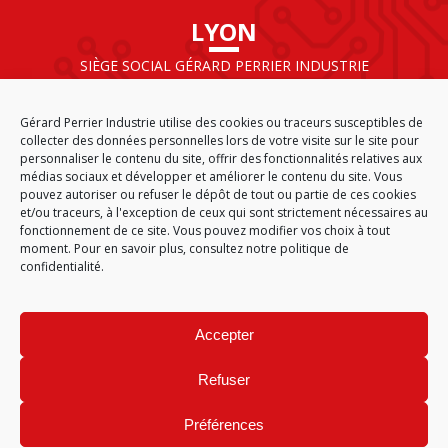
LYON
SIÈGE SOCIAL GÉRARD PERRIER INDUSTRIE
AIRPARC – 160 rue de Norvège
CS 50009
Gérard Perrier Industrie utilise des cookies ou traceurs susceptibles de
69125 LYON AÉROPORT SAINT EXUPÉRY
collecter des données personnelles lors de votre visite sur le site pour
FRANCE
personnaliser le contenu du site, offrir des fonctionnalités relatives aux
médias sociaux et développer et améliorer le contenu du site. Vous
pouvez autoriser ou refuser le dépôt de tout ou partie de ces cookies
et/ou traceurs, à l'exception de ceux qui sont strictement nécessaires au
fonctionnement de ce site. Vous pouvez modifier vos choix à tout
ACCUEIL
CGA
PLAN DU SITE
MENTIONS LÉGALES
moment. Pour en savoir plus,
consultez notre politique de
DONNÉES PERSONNELLES
ÉTHIQUE & CONFORMITÉ
confidentialité.
POLITIQUE DE COOKIES (EU)
© 2026
Accepter
GÉRARD PERRIER INDUSTRIE – TOUS DROITS RÉSERVÉS
Refuser
Préférences
Site réalisé par