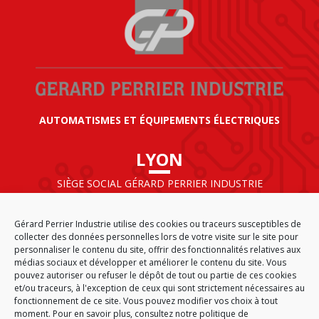
AUTOMATISMES ET ÉQUIPEMENTS ÉLECTRIQUES
LYON
SIÈGE SOCIAL GÉRARD PERRIER INDUSTRIE
AIRPARC – 160 rue de Norvège
CS 50009
Gérard Perrier Industrie utilise des cookies ou traceurs susceptibles de
69125 LYON AÉROPORT SAINT EXUPÉRY
collecter des données personnelles lors de votre visite sur le site pour
FRANCE
personnaliser le contenu du site, offrir des fonctionnalités relatives aux
médias sociaux et développer et améliorer le contenu du site. Vous
pouvez autoriser ou refuser le dépôt de tout ou partie de ces cookies
et/ou traceurs, à l'exception de ceux qui sont strictement nécessaires au
fonctionnement de ce site. Vous pouvez modifier vos choix à tout
ACCUEIL
CGA
PLAN DU SITE
MENTIONS LÉGALES
moment. Pour en savoir plus,
consultez notre politique de