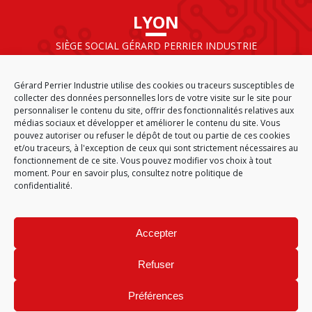
LYON
SIÈGE SOCIAL GÉRARD PERRIER INDUSTRIE
AIRPARC – 160 rue de Norvège
CS 50009
Gérard Perrier Industrie utilise des cookies ou traceurs susceptibles de
69125 LYON AÉROPORT SAINT EXUPÉRY
collecter des données personnelles lors de votre visite sur le site pour
FRANCE
personnaliser le contenu du site, offrir des fonctionnalités relatives aux
médias sociaux et développer et améliorer le contenu du site. Vous
pouvez autoriser ou refuser le dépôt de tout ou partie de ces cookies
et/ou traceurs, à l'exception de ceux qui sont strictement nécessaires au
fonctionnement de ce site. Vous pouvez modifier vos choix à tout
ACCUEIL
CGA
PLAN DU SITE
MENTIONS LÉGALES
moment. Pour en savoir plus,
consultez notre politique de
DONNÉES PERSONNELLES
ÉTHIQUE & CONFORMITÉ
confidentialité.
POLITIQUE DE COOKIES (EU)
© 2026
Accepter
GÉRARD PERRIER INDUSTRIE – TOUS DROITS RÉSERVÉS
Refuser
Préférences
Site réalisé par