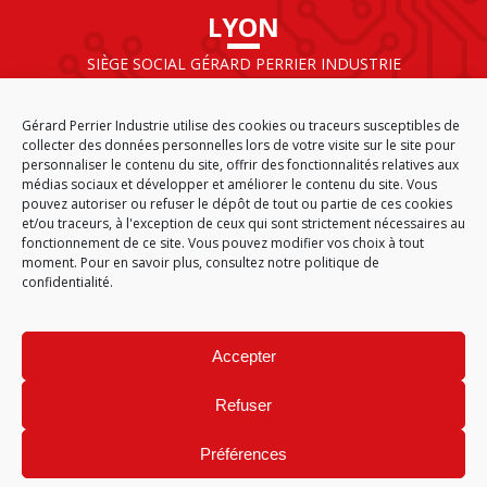
LYON
SIÈGE SOCIAL GÉRARD PERRIER INDUSTRIE
AIRPARC – 160 rue de Norvège
CS 50009
Gérard Perrier Industrie utilise des cookies ou traceurs susceptibles de
69125 LYON AÉROPORT SAINT EXUPÉRY
collecter des données personnelles lors de votre visite sur le site pour
FRANCE
personnaliser le contenu du site, offrir des fonctionnalités relatives aux
médias sociaux et développer et améliorer le contenu du site. Vous
pouvez autoriser ou refuser le dépôt de tout ou partie de ces cookies
et/ou traceurs, à l'exception de ceux qui sont strictement nécessaires au
fonctionnement de ce site. Vous pouvez modifier vos choix à tout
ACCUEIL
CGA
PLAN DU SITE
MENTIONS LÉGALES
moment. Pour en savoir plus,
consultez notre politique de
DONNÉES PERSONNELLES
ÉTHIQUE & CONFORMITÉ
confidentialité.
POLITIQUE DE COOKIES (EU)
© 2026
Accepter
GÉRARD PERRIER INDUSTRIE – TOUS DROITS RÉSERVÉS
Refuser
Préférences
Site réalisé par