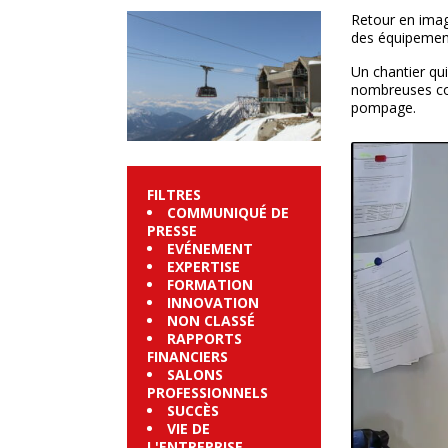
Retour en image
des équipements
Un chantier qu
nombreuses cont
pompage.
FILTRES
COMMUNIQUÉ DE
PRESSE
EVÉNEMENT
EXPERTISE
FORMATION
INNOVATION
NON CLASSÉ
RAPPORTS
FINANCIERS
SALONS
PROFESSIONNELS
SUCCÈS
VIE DE
L'ENTREPRISE