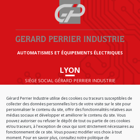
AUTOMATISMES ET ÉQUIPEMENTS ÉLECTRIQUES
LYON
SIÈGE SOCIAL GÉRARD PERRIER INDUSTRIE
AIRPARC – 160 rue de Norvège
CS 50009
Gérard Perrier Industrie utilise des cookies ou traceurs susceptibles de
69125 LYON AÉROPORT SAINT EXUPÉRY
collecter des données personnelles lors de votre visite sur le site pour
FRANCE
personnaliser le contenu du site, offrir des fonctionnalités relatives aux
médias sociaux et développer et améliorer le contenu du site. Vous
pouvez autoriser ou refuser le dépôt de tout ou partie de ces cookies
et/ou traceurs, à l'exception de ceux qui sont strictement nécessaires au
fonctionnement de ce site. Vous pouvez modifier vos choix à tout
ACCUEIL
CGA
PLAN DU SITE
MENTIONS LÉGALES
moment. Pour en savoir plus,
consultez notre politique de