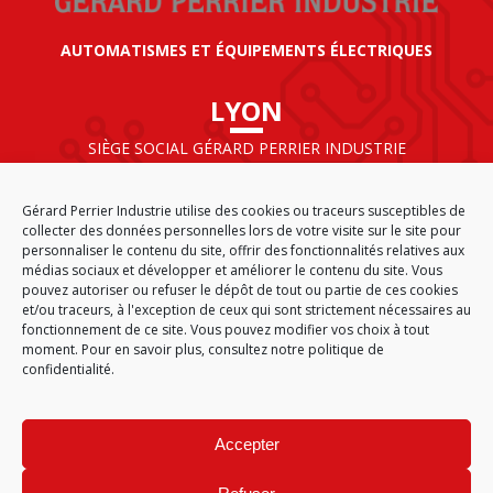
AUTOMATISMES ET ÉQUIPEMENTS ÉLECTRIQUES
LYON
SIÈGE SOCIAL GÉRARD PERRIER INDUSTRIE
AIRPARC – 160 rue de Norvège
CS 50009
Gérard Perrier Industrie utilise des cookies ou traceurs susceptibles de
69125 LYON AÉROPORT SAINT EXUPÉRY
collecter des données personnelles lors de votre visite sur le site pour
FRANCE
personnaliser le contenu du site, offrir des fonctionnalités relatives aux
médias sociaux et développer et améliorer le contenu du site. Vous
pouvez autoriser ou refuser le dépôt de tout ou partie de ces cookies
et/ou traceurs, à l'exception de ceux qui sont strictement nécessaires au
fonctionnement de ce site. Vous pouvez modifier vos choix à tout
ACCUEIL
CGA
PLAN DU SITE
MENTIONS LÉGALES
moment. Pour en savoir plus,
consultez notre politique de
DONNÉES PERSONNELLES
ÉTHIQUE & CONFORMITÉ
confidentialité.
POLITIQUE DE COOKIES (EU)
© 2026
Accepter
GÉRARD PERRIER INDUSTRIE – TOUS DROITS RÉSERVÉS