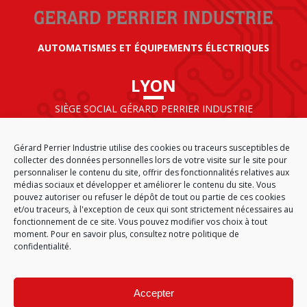
AUTOMATISMES ET ÉQUIPEMENTS ÉLECTRIQUES
LYON
SIÈGE SOCIAL GÉRARD PERRIER INDUSTRIE
AIRPARC – 160 rue de Norvège
CS 50009
Gérard Perrier Industrie utilise des cookies ou traceurs susceptibles de
69125 LYON AÉROPORT SAINT EXUPÉRY
collecter des données personnelles lors de votre visite sur le site pour
FRANCE
personnaliser le contenu du site, offrir des fonctionnalités relatives aux
médias sociaux et développer et améliorer le contenu du site. Vous
pouvez autoriser ou refuser le dépôt de tout ou partie de ces cookies
et/ou traceurs, à l'exception de ceux qui sont strictement nécessaires au
fonctionnement de ce site. Vous pouvez modifier vos choix à tout
ACCUEIL
CGA
PLAN DU SITE
MENTIONS LÉGALES
moment. Pour en savoir plus,
consultez notre politique de
DONNÉES PERSONNELLES
ÉTHIQUE & CONFORMITÉ
confidentialité.
POLITIQUE DE COOKIES (EU)
© 2026
Accepter
GÉRARD PERRIER INDUSTRIE – TOUS DROITS RÉSERVÉS