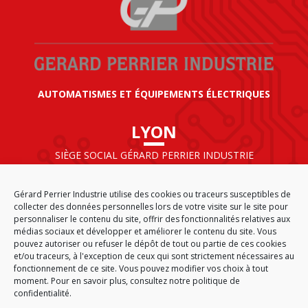
AUTOMATISMES ET ÉQUIPEMENTS ÉLECTRIQUES
LYON
SIÈGE SOCIAL GÉRARD PERRIER INDUSTRIE
AIRPARC – 160 rue de Norvège
CS 50009
Gérard Perrier Industrie utilise des cookies ou traceurs susceptibles de
69125 LYON AÉROPORT SAINT EXUPÉRY
collecter des données personnelles lors de votre visite sur le site pour
FRANCE
personnaliser le contenu du site, offrir des fonctionnalités relatives aux
médias sociaux et développer et améliorer le contenu du site. Vous
pouvez autoriser ou refuser le dépôt de tout ou partie de ces cookies
et/ou traceurs, à l'exception de ceux qui sont strictement nécessaires au
fonctionnement de ce site. Vous pouvez modifier vos choix à tout
ACCUEIL
CGA
PLAN DU SITE
MENTIONS LÉGALES
moment. Pour en savoir plus,
consultez notre politique de
DONNÉES PERSONNELLES
ÉTHIQUE & CONFORMITÉ
confidentialité.
POLITIQUE DE COOKIES (EU)