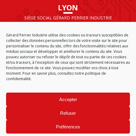
LYON
SIÈGE SOCIAL GÉRARD PERRIER INDUSTRIE
AIRPARC – 160 rue de Norvège
CS 50009
Gérard Perrier Industrie utilise des cookies ou traceurs susceptibles de
69125 LYON AÉROPORT SAINT EXUPÉRY
collecter des données personnelles lors de votre visite sur le site pour
FRANCE
personnaliser le contenu du site, offrir des fonctionnalités relatives aux
médias sociaux et développer et améliorer le contenu du site. Vous
pouvez autoriser ou refuser le dépôt de tout ou partie de ces cookies
et/ou traceurs, à l'exception de ceux qui sont strictement nécessaires au
fonctionnement de ce site. Vous pouvez modifier vos choix à tout
ACCUEIL
CGA
PLAN DU SITE
MENTIONS LÉGALES
moment. Pour en savoir plus,
consultez notre politique de
DONNÉES PERSONNELLES
ÉTHIQUE & CONFORMITÉ
confidentialité.
POLITIQUE DE COOKIES (EU)
© 2026
Accepter
GÉRARD PERRIER INDUSTRIE – TOUS DROITS RÉSERVÉS
Refuser
Préférences
Site réalisé par