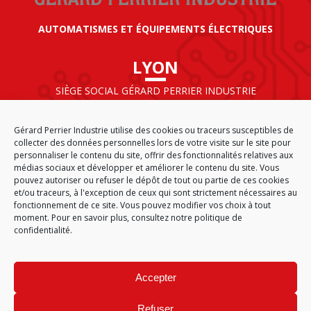
AUTOMATISMES ET ÉQUIPEMENTS ÉLECTRIQUES
LYON
SIÈGE SOCIAL GÉRARD PERRIER INDUSTRIE
AIRPARC – 160 rue de Norvège
CS 50009
Gérard Perrier Industrie utilise des cookies ou traceurs susceptibles de
69125 LYON AÉROPORT SAINT EXUPÉRY
collecter des données personnelles lors de votre visite sur le site pour
FRANCE
personnaliser le contenu du site, offrir des fonctionnalités relatives aux
médias sociaux et développer et améliorer le contenu du site. Vous
pouvez autoriser ou refuser le dépôt de tout ou partie de ces cookies
et/ou traceurs, à l'exception de ceux qui sont strictement nécessaires au
fonctionnement de ce site. Vous pouvez modifier vos choix à tout
ACCUEIL
CGA
PLAN DU SITE
MENTIONS LÉGALES
moment. Pour en savoir plus,
consultez notre politique de
DONNÉES PERSONNELLES
ÉTHIQUE & CONFORMITÉ
confidentialité.
POLITIQUE DE COOKIES (EU)
© 2026
Accepter
GÉRARD PERRIER INDUSTRIE – TOUS DROITS RÉSERVÉS
Refuser