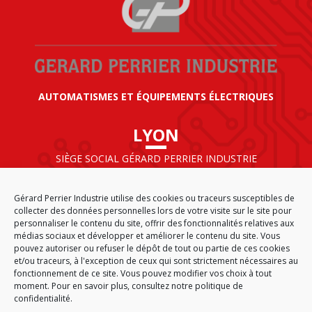
AUTOMATISMES ET ÉQUIPEMENTS ÉLECTRIQUES
LYON
SIÈGE SOCIAL GÉRARD PERRIER INDUSTRIE
AIRPARC – 160 rue de Norvège
CS 50009
Gérard Perrier Industrie utilise des cookies ou traceurs susceptibles de
69125 LYON AÉROPORT SAINT EXUPÉRY
collecter des données personnelles lors de votre visite sur le site pour
FRANCE
personnaliser le contenu du site, offrir des fonctionnalités relatives aux
médias sociaux et développer et améliorer le contenu du site. Vous
pouvez autoriser ou refuser le dépôt de tout ou partie de ces cookies
et/ou traceurs, à l'exception de ceux qui sont strictement nécessaires au
fonctionnement de ce site. Vous pouvez modifier vos choix à tout
ACCUEIL
CGA
PLAN DU SITE
MENTIONS LÉGALES
moment. Pour en savoir plus,
consultez notre politique de
DONNÉES PERSONNELLES
ÉTHIQUE & CONFORMITÉ
confidentialité.
POLITIQUE DE COOKIES (EU)