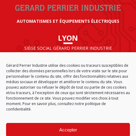
AUTOMATISMES ET ÉQUIPEMENTS ÉLECTRIQUES
LYON
SIÈGE SOCIAL GÉRARD PERRIER INDUSTRIE
AIRPARC – 160 rue de Norvège
CS 50009
Gérard Perrier Industrie utilise des cookies ou traceurs susceptibles de
69125 LYON AÉROPORT SAINT EXUPÉRY
collecter des données personnelles lors de votre visite sur le site pour
FRANCE
personnaliser le contenu du site, offrir des fonctionnalités relatives aux
médias sociaux et développer et améliorer le contenu du site. Vous
pouvez autoriser ou refuser le dépôt de tout ou partie de ces cookies
et/ou traceurs, à l'exception de ceux qui sont strictement nécessaires au
fonctionnement de ce site. Vous pouvez modifier vos choix à tout
ACCUEIL
CGA
PLAN DU SITE
MENTIONS LÉGALES
moment. Pour en savoir plus,
consultez notre politique de
DONNÉES PERSONNELLES
ÉTHIQUE & CONFORMITÉ
confidentialité.
POLITIQUE DE COOKIES (EU)
© 2026
Accepter
GÉRARD PERRIER INDUSTRIE – TOUS DROITS RÉSERVÉS