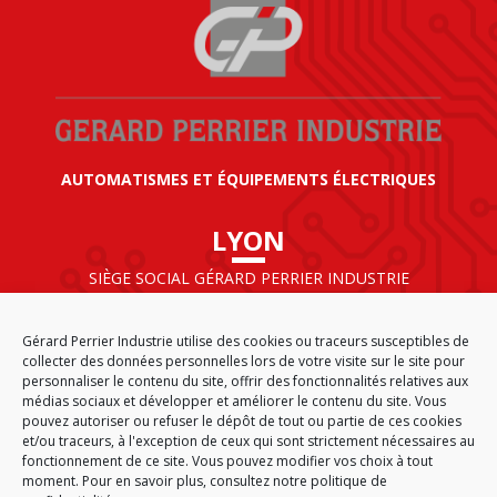
AUTOMATISMES ET ÉQUIPEMENTS ÉLECTRIQUES
LYON
SIÈGE SOCIAL GÉRARD PERRIER INDUSTRIE
AIRPARC – 160 rue de Norvège
CS 50009
Gérard Perrier Industrie utilise des cookies ou traceurs susceptibles de
69125 LYON AÉROPORT SAINT EXUPÉRY
collecter des données personnelles lors de votre visite sur le site pour
FRANCE
personnaliser le contenu du site, offrir des fonctionnalités relatives aux
médias sociaux et développer et améliorer le contenu du site. Vous
pouvez autoriser ou refuser le dépôt de tout ou partie de ces cookies
et/ou traceurs, à l'exception de ceux qui sont strictement nécessaires au
fonctionnement de ce site. Vous pouvez modifier vos choix à tout
ACCUEIL
CGA
PLAN DU SITE
MENTIONS LÉGALES
moment. Pour en savoir plus,
consultez notre politique de