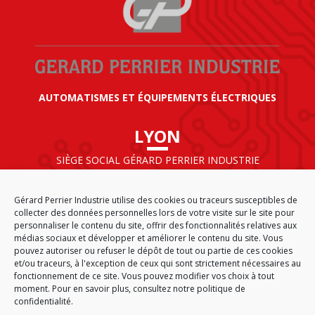
AUTOMATISMES ET ÉQUIPEMENTS ÉLECTRIQUES
LYON
SIÈGE SOCIAL GÉRARD PERRIER INDUSTRIE
AIRPARC – 160 rue de Norvège
CS 50009
Gérard Perrier Industrie utilise des cookies ou traceurs susceptibles de
69125 LYON AÉROPORT SAINT EXUPÉRY
collecter des données personnelles lors de votre visite sur le site pour
FRANCE
personnaliser le contenu du site, offrir des fonctionnalités relatives aux
médias sociaux et développer et améliorer le contenu du site. Vous
pouvez autoriser ou refuser le dépôt de tout ou partie de ces cookies
et/ou traceurs, à l'exception de ceux qui sont strictement nécessaires au
fonctionnement de ce site. Vous pouvez modifier vos choix à tout
ACCUEIL
CGA
PLAN DU SITE
MENTIONS LÉGALES
moment. Pour en savoir plus,
consultez notre politique de
DONNÉES PERSONNELLES
ÉTHIQUE & CONFORMITÉ
confidentialité.
POLITIQUE DE COOKIES (EU)