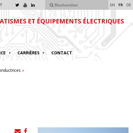
EN
FR
DE
T
TISMES ET ÉQUIPEMENTS ÉLECTRIQUES
NCE
CARRIÈRES
CONTACT
onductrices
»