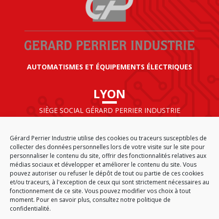
AUTOMATISMES ET ÉQUIPEMENTS ÉLECTRIQUES
LYON
SIÈGE SOCIAL GÉRARD PERRIER INDUSTRIE
AIRPARC – 160 rue de Norvège
CS 50009
Gérard Perrier Industrie utilise des cookies ou traceurs susceptibles de
69125 LYON AÉROPORT SAINT EXUPÉRY
collecter des données personnelles lors de votre visite sur le site pour
FRANCE
personnaliser le contenu du site, offrir des fonctionnalités relatives aux
médias sociaux et développer et améliorer le contenu du site. Vous
pouvez autoriser ou refuser le dépôt de tout ou partie de ces cookies
et/ou traceurs, à l'exception de ceux qui sont strictement nécessaires au
fonctionnement de ce site. Vous pouvez modifier vos choix à tout
ACCUEIL
CGA
PLAN DU SITE
MENTIONS LÉGALES
moment. Pour en savoir plus,
consultez notre politique de
DONNÉES PERSONNELLES
ÉTHIQUE & CONFORMITÉ
confidentialité.
POLITIQUE DE COOKIES (EU)