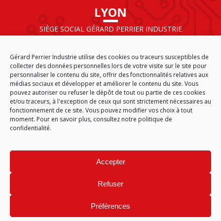
LYON
SIÈGE SOCIAL GÉRARD PERRIER INDUSTRIE
AIRPARC – 160 rue de Norvège
CS 50009
Gérard Perrier Industrie utilise des cookies ou traceurs susceptibles de
69125 LYON AÉROPORT SAINT EXUPÉRY
collecter des données personnelles lors de votre visite sur le site pour
FRANCE
personnaliser le contenu du site, offrir des fonctionnalités relatives aux
médias sociaux et développer et améliorer le contenu du site. Vous
pouvez autoriser ou refuser le dépôt de tout ou partie de ces cookies
et/ou traceurs, à l'exception de ceux qui sont strictement nécessaires au
fonctionnement de ce site. Vous pouvez modifier vos choix à tout
ACCUEIL
CGA
PLAN DU SITE
MENTIONS LÉGALES
moment. Pour en savoir plus,
consultez notre politique de
DONNÉES PERSONNELLES
ÉTHIQUE & CONFORMITÉ
confidentialité.
POLITIQUE DE COOKIES (EU)
© 2026
Accepter
GÉRARD PERRIER INDUSTRIE – TOUS DROITS RÉSERVÉS
Refuser
Préférences
Site réalisé par