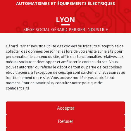
AUTOMATISMES ET ÉQUIPEMENTS ÉLECTRIQUES
LYON
SIÈGE SOCIAL GÉRARD PERRIER INDUSTRIE
AIRPARC – 160 rue de Norvège
CS 50009
Gérard Perrier Industrie utilise des cookies ou traceurs susceptibles de
69125 LYON AÉROPORT SAINT EXUPÉRY
collecter des données personnelles lors de votre visite sur le site pour
FRANCE
personnaliser le contenu du site, offrir des fonctionnalités relatives aux
médias sociaux et développer et améliorer le contenu du site. Vous
pouvez autoriser ou refuser le dépôt de tout ou partie de ces cookies
et/ou traceurs, à l'exception de ceux qui sont strictement nécessaires au
fonctionnement de ce site. Vous pouvez modifier vos choix à tout
ACCUEIL
CGA
PLAN DU SITE
MENTIONS LÉGALES
moment. Pour en savoir plus,
consultez notre politique de
DONNÉES PERSONNELLES
ÉTHIQUE & CONFORMITÉ
confidentialité.
POLITIQUE DE COOKIES (EU)
© 2026
Accepter
GÉRARD PERRIER INDUSTRIE – TOUS DROITS RÉSERVÉS
Refuser