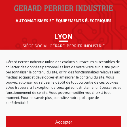
AUTOMATISMES ET ÉQUIPEMENTS ÉLECTRIQUES
LYON
SIÈGE SOCIAL GÉRARD PERRIER INDUSTRIE
AIRPARC – 160 rue de Norvège
CS 50009
Gérard Perrier Industrie utilise des cookies ou traceurs susceptibles de
69125 LYON AÉROPORT SAINT EXUPÉRY
collecter des données personnelles lors de votre visite sur le site pour
FRANCE
personnaliser le contenu du site, offrir des fonctionnalités relatives aux
médias sociaux et développer et améliorer le contenu du site. Vous
pouvez autoriser ou refuser le dépôt de tout ou partie de ces cookies
et/ou traceurs, à l'exception de ceux qui sont strictement nécessaires au
fonctionnement de ce site. Vous pouvez modifier vos choix à tout
ACCUEIL
CGA
PLAN DU SITE
MENTIONS LÉGALES
moment. Pour en savoir plus,
consultez notre politique de
DONNÉES PERSONNELLES
ÉTHIQUE & CONFORMITÉ
confidentialité.
POLITIQUE DE COOKIES (EU)
© 2026
Accepter
GÉRARD PERRIER INDUSTRIE – TOUS DROITS RÉSERVÉS