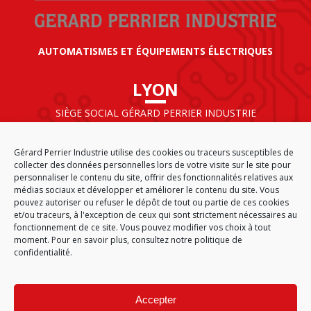
AUTOMATISMES ET ÉQUIPEMENTS ÉLECTRIQUES
LYON
SIÈGE SOCIAL GÉRARD PERRIER INDUSTRIE
AIRPARC – 160 rue de Norvège
CS 50009
Gérard Perrier Industrie utilise des cookies ou traceurs susceptibles de
69125 LYON AÉROPORT SAINT EXUPÉRY
collecter des données personnelles lors de votre visite sur le site pour
FRANCE
personnaliser le contenu du site, offrir des fonctionnalités relatives aux
médias sociaux et développer et améliorer le contenu du site. Vous
pouvez autoriser ou refuser le dépôt de tout ou partie de ces cookies
et/ou traceurs, à l'exception de ceux qui sont strictement nécessaires au
fonctionnement de ce site. Vous pouvez modifier vos choix à tout
ACCUEIL
CGA
PLAN DU SITE
MENTIONS LÉGALES
moment. Pour en savoir plus,
consultez notre politique de
DONNÉES PERSONNELLES
ÉTHIQUE & CONFORMITÉ
confidentialité.
POLITIQUE DE COOKIES (EU)
© 2026
Accepter
GÉRARD PERRIER INDUSTRIE – TOUS DROITS RÉSERVÉS